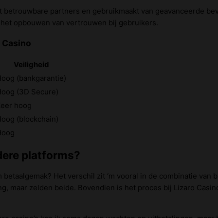
met betrouwbare partners en gebruikmaakt van geavanceerde beve
oor het opbouwen van vertrouwen bij gebruikers.
o Casino
Veiligheid
oog (bankgarantie)
oog (3D Secure)
Zeer hoog
oog (blockchain)
Hoog
dere platforms?
 betaalgemak? Het verschil zit ‘m vooral in de combinatie van b
ing, maar zelden beide. Bovendien is het proces bij Lizaro Casin