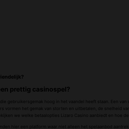
iendelijk?
een prettig casinospel?
die gebruikersgemak hoog in het vaandel heeft staan. Een van d
rs vormen het gemak van storten en uitbetalen, de snelheid van
kijken we welke betaalopties Lizaro Casino aanbiedt en hoe d
nden hier een platform waar niet alleen het spelaanbod aantrekk