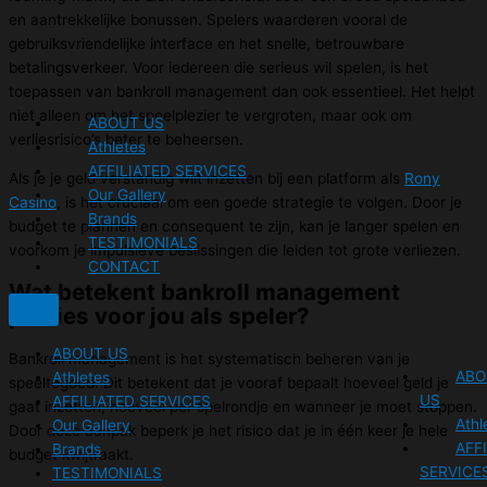
en aantrekkelijke bonussen. Spelers waarderen vooral de
gebruiksvriendelijke interface en het snelle, betrouwbare
betalingsverkeer. Voor iedereen die serieus wil spelen, is het
toepassen van bankroll management dan ook essentieel. Het helpt
niet alleen om het speelplezier te vergroten, maar ook om
ABOUT US
verliesrisico’s beter te beheersen.
Athletes
AFFILIATED SERVICES
Als je je geld verstandig wilt inzetten bij een platform als
Rony
Our Gallery
Casino
, is het cruciaal om een goede strategie te volgen. Door je
Brands
budget te plannen en consequent te zijn, kan je langer spelen en
TESTIMONIALS
voorkom je impulsieve beslissingen die leiden tot grote verliezen.
CONTACT
Wat betekent bankroll management
precies voor jou als speler?
ABOUT US
Bankroll management is het systematisch beheren van je
ABO
Athletes
speeltegoed. Dit betekent dat je vooraf bepaalt hoeveel geld je
US
AFFILIATED SERVICES
gaat inzetten, hoeveel per spelrondje en wanneer je moet stoppen.
Athl
Our Gallery
Door deze aanpak beperk je het risico dat je in één keer je hele
AFF
Brands
budget kwijtraakt.
SERVICE
TESTIMONIALS