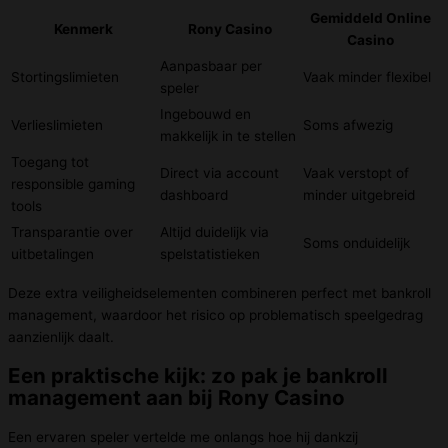
Gemiddeld Online
Kenmerk
Rony Casino
Casino
Aanpasbaar per
Stortingslimieten
Vaak minder flexibel
speler
Ingebouwd en
Verlieslimieten
Soms afwezig
makkelijk in te stellen
Toegang tot
Direct via account
Vaak verstopt of
responsible gaming
dashboard
minder uitgebreid
tools
Transparantie over
Altijd duidelijk via
Soms onduidelijk
uitbetalingen
spelstatistieken
Deze extra veiligheidselementen combineren perfect met bankroll
management, waardoor het risico op problematisch speelgedrag
aanzienlijk daalt.
Een praktische kijk: zo pak je bankroll
management aan bij Rony Casino
Een ervaren speler vertelde me onlangs hoe hij dankzij