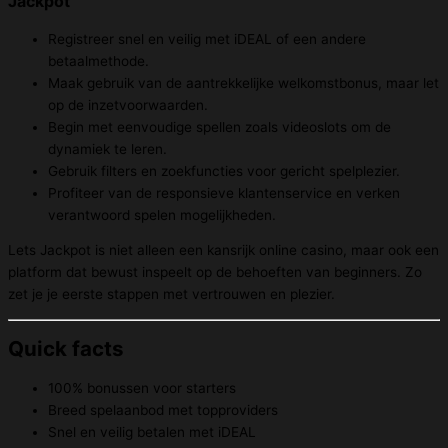
Jackpot
Registreer snel en veilig met iDEAL of een andere
betaalmethode.
Maak gebruik van de aantrekkelijke welkomstbonus, maar let
op de inzetvoorwaarden.
Begin met eenvoudige spellen zoals videoslots om de
dynamiek te leren.
Gebruik filters en zoekfuncties voor gericht spelplezier.
Profiteer van de responsieve klantenservice en verken
verantwoord spelen mogelijkheden.
Lets Jackpot is niet alleen een kansrijk online casino, maar ook een
platform dat bewust inspeelt op de behoeften van beginners. Zo
zet je je eerste stappen met vertrouwen en plezier.
Quick facts
100% bonussen voor starters
Breed spelaanbod met topproviders
Snel en veilig betalen met iDEAL