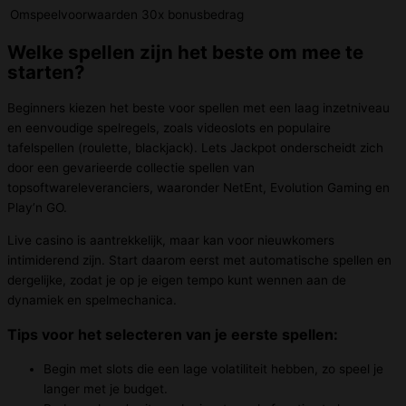
Omspeelvoorwaarden
30x bonusbedrag
Welke spellen zijn het beste om mee te
starten?
Beginners kiezen het beste voor spellen met een laag inzetniveau
en eenvoudige spelregels, zoals videoslots en populaire
tafelspellen (roulette, blackjack). Lets Jackpot onderscheidt zich
door een gevarieerde collectie spellen van
topsoftwareleveranciers, waaronder NetEnt, Evolution Gaming en
Play’n GO.
Live casino is aantrekkelijk, maar kan voor nieuwkomers
intimiderend zijn. Start daarom eerst met automatische spellen en
dergelijke, zodat je op je eigen tempo kunt wennen aan de
dynamiek en spelmechanica.
Tips voor het selecteren van je eerste spellen:
Begin met slots die een lage volatiliteit hebben, zo speel je
langer met je budget.