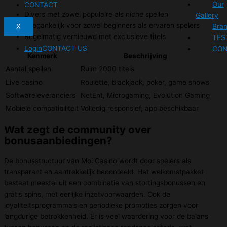
Our
CONTACT
Divers met zowel populaire als niche spellen
Gallery
Toegankelijk voor zowel beginners als ervaren spelers
X
Bra
Regelmatig vernieuwd met exclusieve titels
TES
Login
CONTACT US
CON
Kenmerk
Beschrijving
Aantal spellen
Ruim 2000 titels
Live casino
Roulette, blackjack, poker, game shows
Softwareleveranciers
NetEnt, Microgaming, Evolution Gaming
Mobiele compatibiliteit
Volledig responsief, app beschikbaar
Wat zegt de community over
bonusaanbiedingen?
De bonusstructuur van Moi Casino wordt door spelers als
transparant en aantrekkelijk beoordeeld. Het welkomstpakket
bestaat meestal uit een combinatie van stortingsbonussen en
gratis spins, met eerlijke inzetvoorwaarden. Ook de
loyaliteitsprogramma’s en periodieke promoties zorgen voor
langdurige betrokkenheid. Er is veel waardering voor de balans