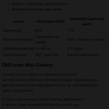
Snelle en meertalige klantenservice
Mobielvriendelijk met app-opties
Gemiddeld casino op
Aspect
Mio Casino 2026
markt
Spelaanbod
9/10
7/10
Transparant en
Bonusvoorwaarden
Vaak complex en streng
redelijk
Uitbetalingssnelheid
24-48 uur
3-5 dagen
Klantenservice
24/7, meertalig
Beperkt beschikbaar
FAQ over Moi Casino
1. Is Moi Casino veilig voor Nederlandse spelers?
Ja, Moi Casino voldoet aan strenge Europese regelgeving en
gebruikt moderne beveiligingstechnieken die ook Nederlandse
spelers beschermen.
2. Zijn er ook bonussen zonder storting beschikbaar?
Af en toe, maar meestal richt Moi Casino zich op